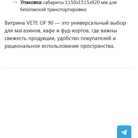
Упаковка:
габариты 1150x1515x920 мм для
безопасной транспортировки.
Витрина VETE OF 90 — это универсальный выбор
для магазинов, кафе и фуд-кортов, где важны
свежесть продукции, удобство покупателей и
рациональное использование пространства.
Высокотемпературная витрина OCATAVA K 1200 с
Витрина холодильная гастрономическая
Витрина холодильная гастрономическая
Низкотемпературная витрина OCTAVA Q M
боковинами
Арктика 1800 NN
Carboma GC110 SM 1,25-1 (с боковинами)
1200
(0011-9006)