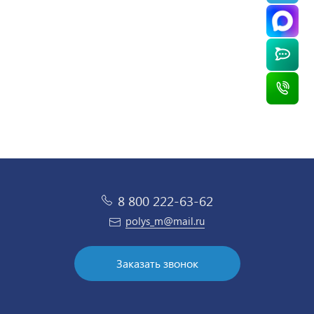
55 448 ₽
110 260 ₽
126 910 ₽
87 766 ₽
/ шт
/ шт
/ шт
/ шт
8 800 222-63-62
polys_m@mail.ru
Заказать звонок