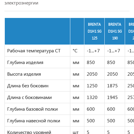
электроэнергии
BRENTA
BRENTA
BR
D1H1 SG
D1H1 SG
D1
125
190
Рабочая температура CТ
°C
-1...+7
-1...+7
-1.
Глубина изделия
мм
850
850
85
Высота изделия
мм
2050
2050
20
Длина без боковин
мм
1250
1875
25
Длина с боковинами
мм
1320
1945
25
Глубина базовой полки
мм
600
600
60
Глубина навесной полки
мм
500
500
50
Количество уровней
шт
5
5
5