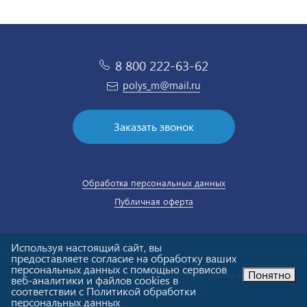
8 800 222-63-62
polys_m@mail.ru
Заказать звонок
Обработка персональных данных
Публичная оферта
Используя настоящий сайт, вы
предоставляете согласие на обработку ваших
персональных данных с помощью сервисов
Понятно
© ООО «Полюс-М». Холодильное оборудование «под ключ».
веб-аналитики и файлов cookies в
Email:
polys_m@mail.ru
соответствии с Политикой обработки
персональных данных