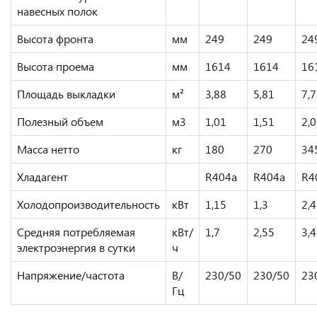
навесных полок
Высота фронта
мм
249
249
24
Высота проема
мм
1614
1614
16
Площадь выкладки
м²
3,88
5,81
7,
Полезный объем
м3
1,01
1,51
2,
Масса нетто
кг
180
270
34
Хладагент
R404a
R404a
R4
Холодопроизводительность
кВт
1,15
1,3
2,4
Средняя потребляемая
кВт/
1,7
2,55
3,4
электроэнергия в сутки
ч
Напряжение/частота
В/
230/50
230/50
23
Гц