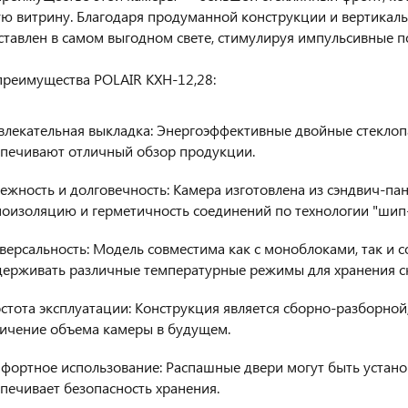
ю витрину. Благодаря продуманной конструкции и вертикаль
ставлен в самом выгодном свете, стимулируя импульсивные п
реимущества POLAIR КХН-12,28:
влекательная выкладка: Энергоэффективные двойные стекло
печивают отличный обзор продукции.
ежность и долговечность: Камера изготовлена из сэндвич-п
оизоляцию и герметичность соединений по технологии "шип-
ерсальность: Модель совместима как с моноблоками, так и с
ерживать различные температурные режимы для хранения с
тота эксплуатации: Конструкция является сборно-разборной
ичение объема камеры в будущем.
ортное использование: Распашные двери могут быть установ
печивает безопасность хранения.