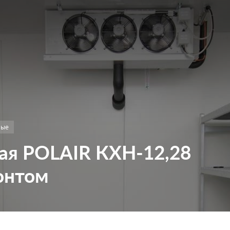
ные
ая POLAIR КХН-12,28
онтом