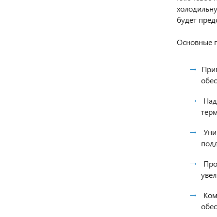
холодильну
будет пред
Основные п
При
обес
Над
терм
Унив
подд
Прос
увел
Комф
обес