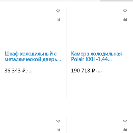
Шкаф холодильный с
Камера холодильная
металлической дверью
Polair КХН-1,44
POLAIR CM107-S
Minicella MM 2 двери
86 343 ₽
190 718 ₽
/ шт
/ шт
Заказать
Заказать