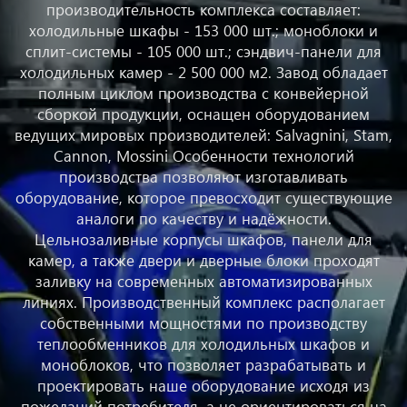
производительность комплекса составляет:
холодильные шкафы - 153 000 шт.; моноблоки и
сплит-системы - 105 000 шт.; сэндвич-панели для
холодильных камер - 2 500 000 м2. Завод обладает
полным циклом производства с конвейерной
сборкой продукции, оснащен оборудованием
ведущих мировых производителей: Salvagnini, Stam,
Cannon, Mossini Особенности технологий
производства позволяют изготавливать
оборудование, которое превосходит существующие
аналоги по качеству и надёжности.
Цельнозаливные корпусы шкафов, панели для
камер, а также двери и дверные блоки проходят
заливку на современных автоматизированных
линиях. Производственный комплекс располагает
собственными мощностями по производству
теплообменников для холодильных шкафов и
моноблоков, что позволяет разрабатывать и
проектировать наше оборудование исходя из
пожеланий потребителя, а не ориентироваться на