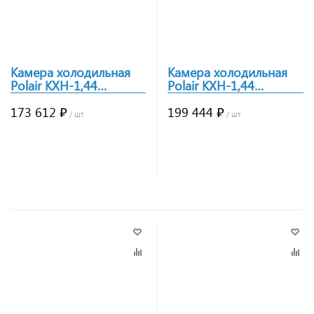
Камера холодильная
Камера холодильная
Polair КХН-1,44
Polair КХН-1,44
Minicella MM 1 дверь
Minicella MM 2 двери
173 612 ₽
без пола
199 444 ₽
/ шт
/ шт
Заказать
Заказать