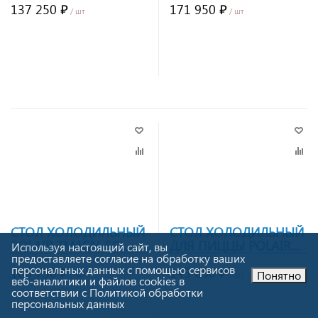
137 250 ₽
171 950 ₽
/ шт
/ шт
Заказать
Заказать
СТОЛ ХОЛОДИЛЬНЫЙ
СТОЛ ХОЛОДИЛЬНЫЙ
POLAIR TM4GN-SC
ДЛЯ ПИЦЦЫ POLAIR
Используя настоящий сайт, вы
БОРТ
TM2PIZZA-GC
предоставляете согласие на обработку ваших
персональных данных с помощью сервисов
160 750 ₽
145 650 ₽
Понятно
/ шт
/ шт
веб-аналитики и файлов cookies в
соответствии с Политикой обработки
персональных данных