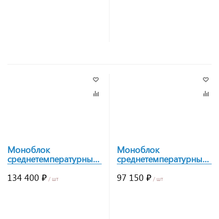
Заказать
Заказать
Моноблок
Моноблок
среднетемпературный
среднетемпературный
Polair Light MM232R
Polair Light MM226R
134 400 ₽
97 150 ₽
/ шт
/ шт
Заказать
Заказать