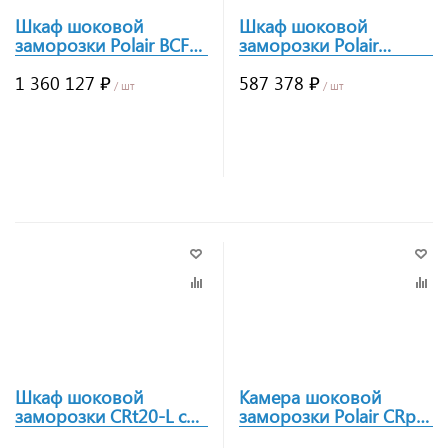
Шкаф шоковой
Шкаф шоковой
заморозки Polair BCF
заморозки Polair
20.1.T1 inox
CRt20T-L с
1 360 127 ₽
универсальной
587 378 ₽
/ шт
/ шт
тележкой
Заказать
Заказать
Шкаф шоковой
Камера шоковой
заморозки CRt20-L с
заморозки Polair CRp3-
тележкой
2/3-L