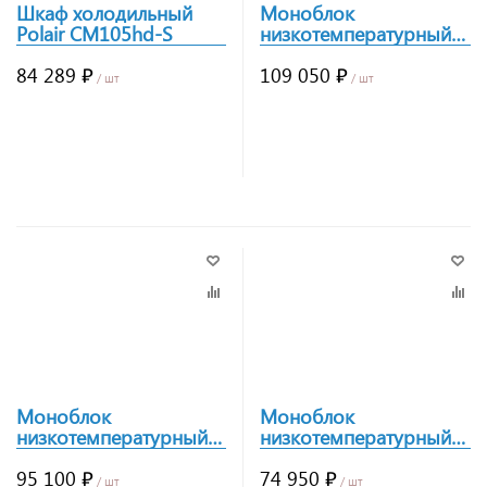
Шкаф холодильный
Моноблок
Polair CM105hd-S
низкотемпературный
Polair Light MB214R
84 289 ₽
109 050 ₽
/ шт
/ шт
Заказать
Заказать
Моноблок
Моноблок
низкотемпературный
низкотемпературный
Polair Light MB211R
Polair Light MB109R
95 100 ₽
74 950 ₽
/ шт
/ шт