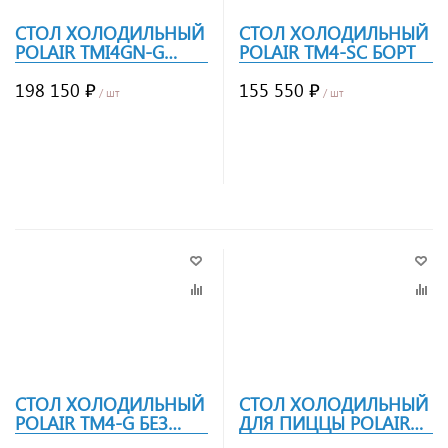
СТОЛ ХОЛОДИЛЬНЫЙ
СТОЛ ХОЛОДИЛЬНЫЙ
POLAIR TMI4GN-G
POLAIR TM4-SC БОРТ
ГРАНИТ, БОРТ
НЕРЖ.СТАЛЬ
198 150 ₽
155 550 ₽
/ шт
/ шт
Заказать
Заказать
СТОЛ ХОЛОДИЛЬНЫЙ
СТОЛ ХОЛОДИЛЬНЫЙ
POLAIR TM4-G БЕЗ
ДЛЯ ПИЦЦЫ POLAIR
БОРТА
TM3GNPIZZA-GC