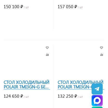
ГРАНИТ, БОРТ
ГРАНИТ, БОРТ
НЕРЖ.СТАЛЬ
150 100 ₽
НЕРЖ.СТАЛЬ
157 050 ₽
/ шт
/ шт
Заказать
Заказать
СТОЛ ХОЛОДИЛЬНЫЙ
СТОЛ ХОЛОДИЛЬНЫЙ
POLAIR TMI3GN-G БЕЗ
POLAIR TMI3GN-GC
БОРТА
ГРАНИТ, БОРТ
124 650 ₽
НЕРЖ.СТАЛЬ
132 250 ₽
/ шт
/ шт