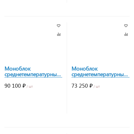
Моноблок
Моноблок
среднетемпературный
среднетемпературный
Polair Light MM218R
Polair Light MM115R
90 100 ₽
73 250 ₽
/ шт
/ шт
Заказать
Заказать