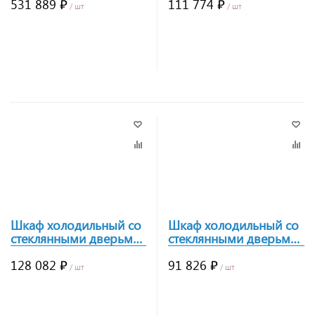
531 889 ₽
111 774 ₽
/ шт
/ шт
Заказать
Заказать
Шкаф холодильный со
Шкаф холодильный со
стеклянными дверьми
стеклянными дверьми
Polair DB105hd-S
Polair DM107hd-S
128 082 ₽
91 826 ₽
/ шт
/ шт