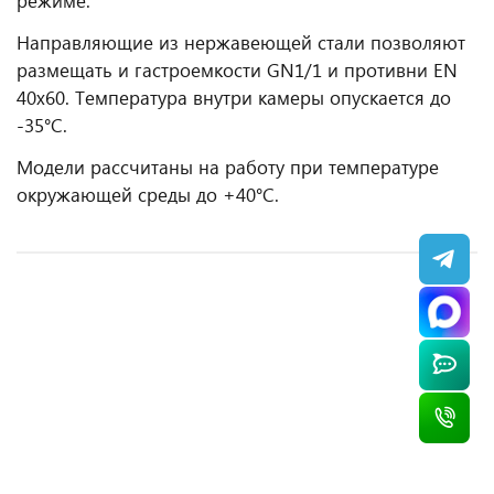
режиме.
Направляющие из нержавеющей стали позволяют
размещать и гастроемкости GN1/1 и противни EN
40x60. Температура внутри камеры опускается до
-35°С.
Модели рассчитаны на работу при температуре
окружающей среды до +40°С.
АКЦИЯ
АКЦИЯ
Шкаф шоковой заморозки Polair CR6-L
Шкаф шоковой заморозки Abat ШОК-6-1/1
Шкаф шоковой заморозки Polair CR10-G (380
Шкаф шоковой заморозки Polair CRt20T-G
серии LIGHT
V)