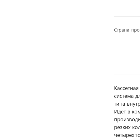
Страна-про
Кассетная
система д
типа внут
Идет в ко
производи
резких ко
четырехпо