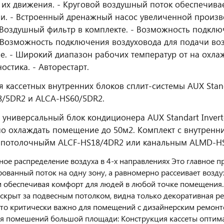
 их движения. - Круговой воздушный поток обеспечива
. - Встроенный дренажный насос увеличенной произво
 Воздушный фильтр в комплекте. - Возможность подклю
- Bозможность подключения воздуховода для подачи воз
. - Широкий диапазон рабочих температур от на охлажд
остика. - Авторестарт.
я кассетных внутренних блоков сплит-системы AUX Sta
/5DR2 и ALCA-HS60/5DR2.
универсальный блок кондиционера AUX Standart Invert
о охлаждать помещение до 50м2. Комплект с внутренн
-потолочныйм ALCF-HS18/4DR2 или канальным ALMD-HS
ное распределение воздуха в 4-х направлениях Это главное п
ованный поток на одну зону, а равномерно рассеивает возду
и обеспечивая комфорт для людей в любой точке помещения. 
скрыт за подвесным потолком, видна только декоративная ре
что критически важно для помещений с дизайнерским ремонтом
я помешений большой площади: Конструкция кассеты оптима