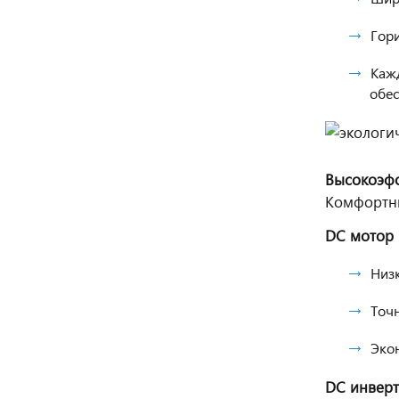
Гор
Каж
обес
Высокоэфф
Комфортны
DC мотор 
Низ
Точн
Эко
DC инверт