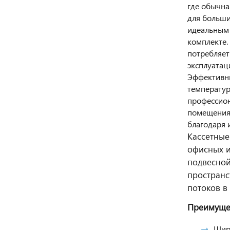
где обычна
для больши
идеальным 
комплекте.
потребляет
эксплуатац
Эффективны
температур
профессион
помещениях
благодаря 
Кассетные
офисных и
подвесной
пространс
потоков в
Преимуще
Широ