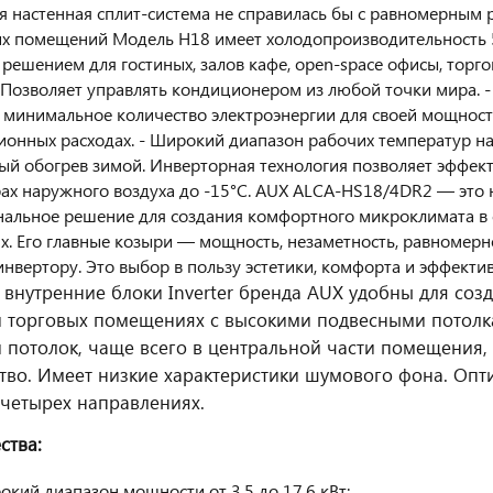
я настенная сплит-система не справилась бы с равномерным
х помещений Модель H18 имеет холодопроизводительность 5.0
решением для гостиных, залов кафе, open-space офисы, торгов
 Позволяет управлять кондиционером из любой точки мира. -
 минимальное количество электроэнергии для своей мощнос
ионных расходах. - Широкий диапазон рабочих температур на 
й обогрев зимой. Инверторная технология позволяет эффект
ах наружного воздуха до -15°C. AUX ALCA-HS18/4DR2 — это 
альное решение для создания комфортного микроклимата в 
. Его главные козыри — мощность, незаметность, равномерн
инвертору. Это выбор в пользу эстетики, комфорта и эффектив
 внутренние блоки Inverter бренда AUX удобны для со
 торговых помещениях с высокими подвесными потолка
 потолок, чаще всего в центральной части помещения,
тво. Имеет низкие характеристики шумового фона. Оп
 четырех направлениях.
ства:
кий диапазон мощности от 3,5 до 17,6 кВт;