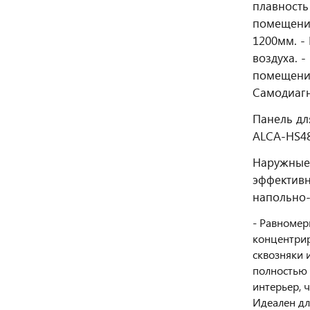
плавность
помещении
1200мм. -
воздуха. 
помещение
Самодиагн
Панель дл
ALCA-HS48
Наружные 
эффективн
напольно
- Равномер
концентрир
сквозняки 
полностью 
интерьер, 
Идеален дл