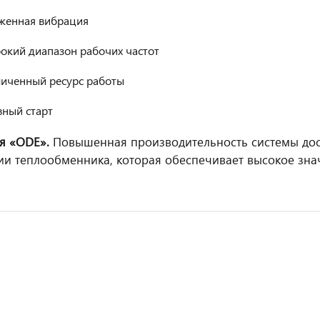
женная вибрация
окий диапазон рабочих частот
личенный ресурс работы
вный старт
я «ODE».
Повышенная производительность системы дос
ии теплообменника, которая обеспечивает высокое зн