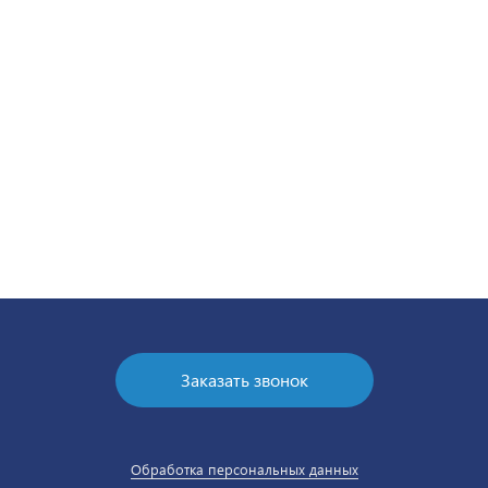
Холодильная горка Brandford IKAR Slim SQ 375
Холодильная горка Brandford VR 2240.800 ESC
Пристенные охлаждаемые стеллажи Monte SH
190
225 150 ₽
167 850 ₽
/ шт
/ шт
Заказать звонок
Обработка персональных данных