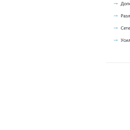
Доп
Разл
Сете
Усил