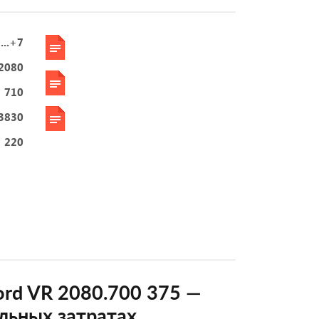
...+7
2080
710
3830
220
ord VR 2080.700 375 —
льных затратах