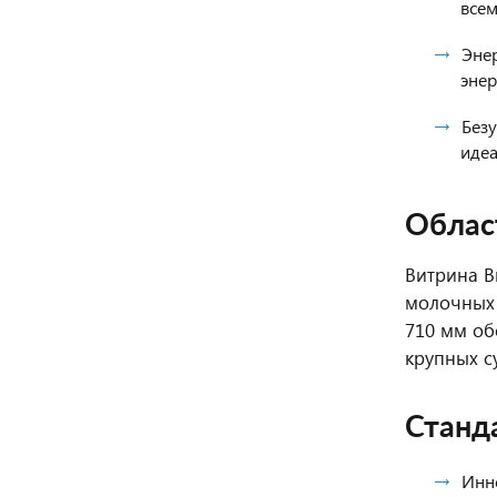
всем
Эне
энер
Без
иде
Облас
Витрина B
молочных 
710 мм об
крупных с
Станд
Инн