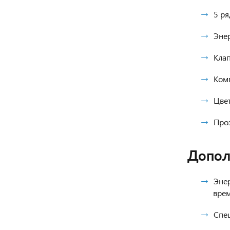
5 ря
Эне
Клап
Ком
Цве
Про
Допол
Эне
вре
Спе