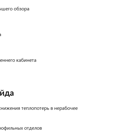
чшего обзора
а
еннего кабинета
ейда
снижения теплопотерь в нерабочее
рофильных отделов