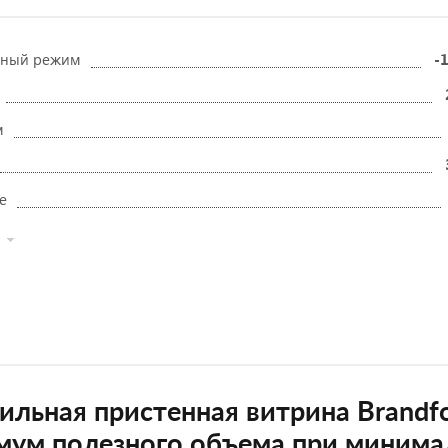
рный режим
-1
м
е
ильная пристенная витрина Brandf
мум полезного объема при минима