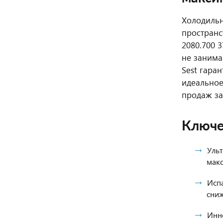
Холодильн
пространс
2080.700 
не занима
Sest гара
идеальное
продаж за
Ключе
Уль
макс
Исп
сни
Инн