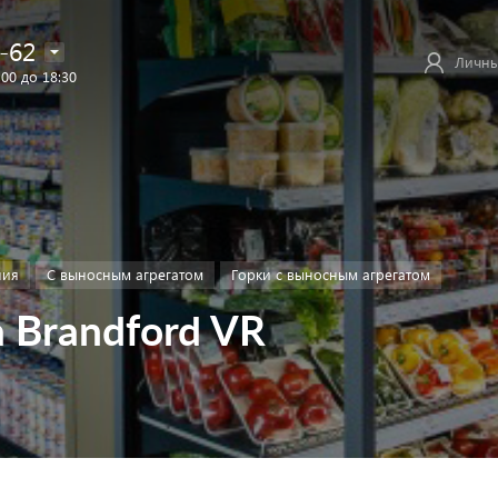
-62
Личны
:00 до 18:30
ния
С выносным агрегатом
Горки с выносным агрегатом
 Brandford VR