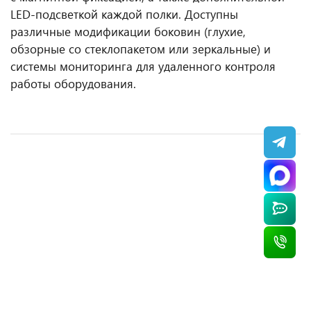
LED-подсветкой каждой полки. Доступны
различные модификации боковин (глухие,
обзорные со стеклопакетом или зеркальные) и
системы мониторинга для удаленного контроля
работы оборудования.
Холодильная горка Brandford VR 2080.800 375
Горка среднетемпературная LEVIN BRENTA DG
Холодильная горка Brandford VR 2240.800 250
Холодильная горка Brandford IKAR Slim 190
D1H1 375 без боковин
260 500 ₽
327 262 ₽
200 350 ₽
145 800 ₽
/ шт
/ шт
/ шт
/ шт