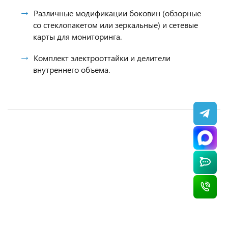
Различные модификации боковин (обзорные
со стеклопакетом или зеркальные) и сетевые
карты для мониторинга.
Комплект электрооттайки и делители
внутреннего объема.
Холодильная горка Brandford VR 2080.950 ESC
Холодильная горка Brandford TESEY SLIM ESC
Холодильная горка Brandford VR 2080.950 ESC
Пристенные охлаждаемые стеллажи POLAIR
190
2080 375
125
Monte Maxi M/MH