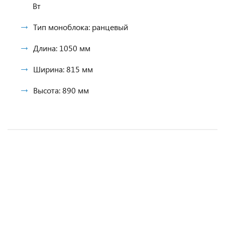
Вт
Тип моноблока: ранцевый
Длина: 1050 мм
Ширина: 815 мм
Высота: 890 мм
Моноблок Север низкотемпературный BGM 547 S
Моноблок среднетемпературный Polair
Моноблок низкотемпературный Ариада ALS-
Моноблок Север среднетемпературный MGM