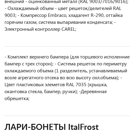
внешний - оцинкованный металл (RAL 9003/7016/9016);
- Охлаждаемый объем - цвет решеток/делителей RAL
9003; - Компрессор Embraco, хладагент R-290, оттайка
горячим газом, система выпаривания конденсата; -
Электронный контроллер CAREL;
- Комплект верхнего бампера (для торцевого исполенние
бампер с трех сторон); - Система решеток по периметру
охлаждаемого объема (1 разделитель, устанавливаемый
возле агрегатного отсека во всю высоту охл.объема); -
Цвет пластиковых элеметов RAL 7035 (крышка,
окантовка стекла, бампер, ручки); -Деревянная
обрешетка;
ЛАРИ-БОНЕТЫ ItalFrost