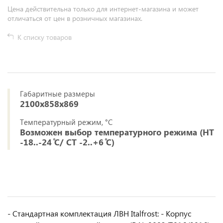
Цена действительна только для интернет-магазина и может
отличаться от цен в розничных магазинах.
К списку товаров
Габаритные размеры
2100х858х869
Температурный режим, °C
Возможен выбор температурного режима (НТ
-18..-24 ̊С/ СТ -2..+6 ̊С)
- Стандартная комплектация ЛВН Italfrost: - Корпус