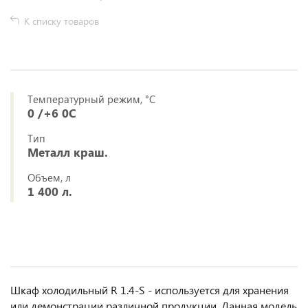
К списку товаров
Температурный режим, °C
0 /+6 0С
Тип
Металл краш.
Объем, л
1 400 л.
Шкаф холодильный R 1.4-S - используется для хранения
или демонстрации различной продукции. Данная модель