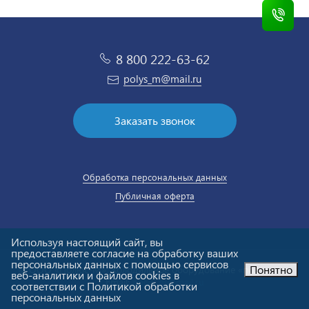
8 800 222-63-62
polys_m@mail.ru
Заказать звонок
Обработка персональных данных
Публичная оферта
Используя настоящий сайт, вы
предоставляете согласие на обработку ваших
персональных данных с помощью сервисов
Понятно
© ООО «Полюс-М». Холодильное оборудование «под ключ».
веб-аналитики и файлов cookies в
Email:
polys_m@mail.ru
соответствии с Политикой обработки
персональных данных