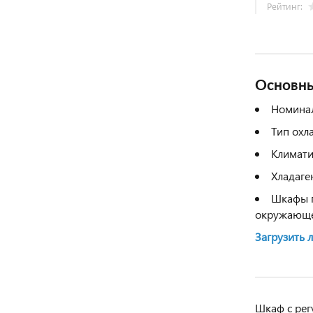
Рейтинг:
Основны
Номинал
Тип охл
Климати
Хладаге
Шкафы п
окружающей
Загрузить 
Шкаф с рег