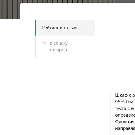
Рейтинг и отзывы
К списку
товаров
Шкаф с р
95%.Темп
теста с 
определе
Функция 
направля