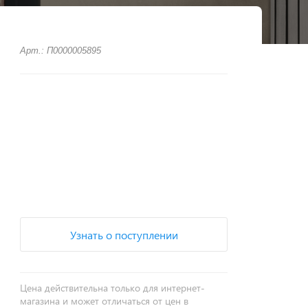
Арт.: П0000005895
+
−
Узнать о поступлении
Цена действительна только для интернет-
магазина и может отличаться от цен в