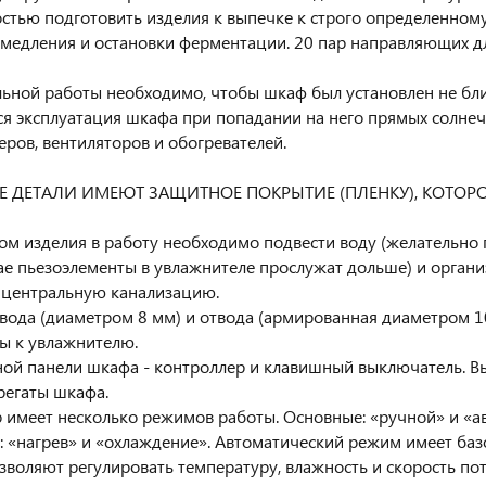
стью подготовить изделия к выпечке к строго определенному
медления и остановки ферментации. 20 пар направляющих дл
ьной работы необходимо, чтобы шкаф был установлен не бли
я эксплуатация шкафа при попадании на него прямых солнеч
ров, вентиляторов и обогревателей.
Е ДЕТАЛИ ИМЕЮТ ЗАЩИТНОЕ ПОКРЫТИЕ (ПЛЕНКУ), КОТОР
ом изделия в работу необходимо подвести воду (желательно
ае пьезоэлементы в увлажнителе прослужат дольше) и органи
 центральную канализацию.
вода (диаметром 8 мм) и отвода (армированная диаметром 10
ы к увлажнителю.
ой панели шкафа - контроллер и клавишный выключатель. Вы
регаты шкафа.
 имеет несколько режимов работы. Основные: «ручной» и «а
 «нагрев» и «охлаждение». Автоматический режим имеет базо
воляют регулировать температуру, влажность и скорость пот