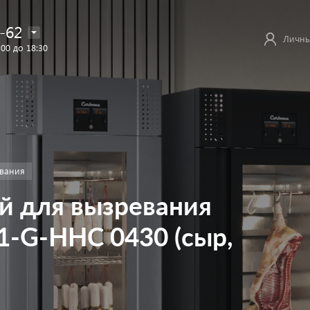
-62
Личны
:00 до 18:30
вания
 для вызревания
-G-HHC 0430 (сыр,