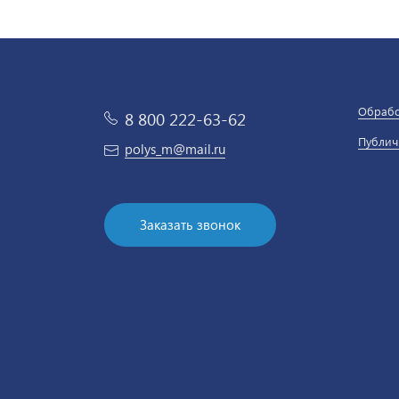
Обрабо
8 800 222-63-62
Публич
polys_m@mail.ru
Заказать звонок