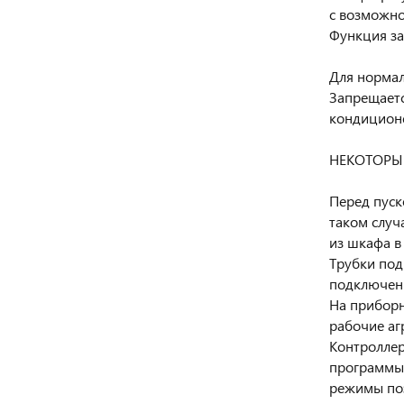
с возможно
Функция за
Для нормал
Запрещаетс
кондиционе
НЕКОТОРЫ
Перед пуск
таком случ
из шкафа в
Трубки под
подключен
На приборн
рабочие аг
Контроллер
программы:
режимы поз