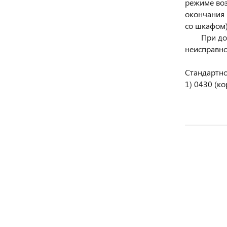
режиме воз
окончания 
со шкафом)
При дождли
неисправно
Стандартно
1) 0430 (к