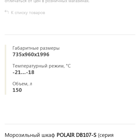
отличаться от цен в розничных магазинах.
К списку товаров
Габаритные размеры
735х960х1996
Температурный режим, °C
-21…-18
Объем, л
150
Морозильный шкаф
POLAIR DB107‑S
(серия