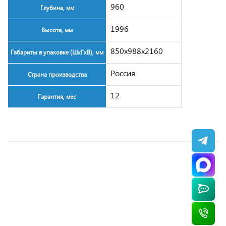
960
Глубина, мм
1996
Высота, мм
850x988x2160
Габариты в упаковке (ШxГxВ), мм
Россия
Страна производства
12
Гарантия, мес