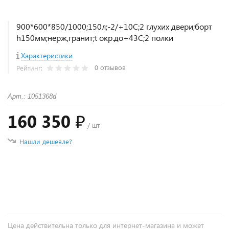
900*600*850/1000;150л;-2/+10С;2 глухих двери;борт
h150мм;нерж,гранит;t окр.до+43С;2 полки
Характеристики
0 отзывов
Рейтинг:
Арт.: 1051368d
160 350 ₽
/ шт
Нашли дешевле?
+
−
Цена действительна только для интернет-магазина и может