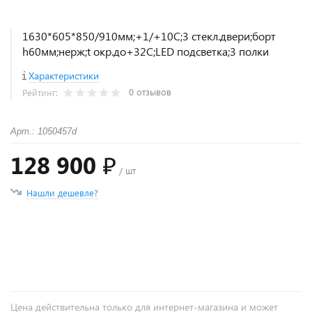
1630*605*850/910мм;+1/+10С;3 стекл.двери;борт
h60мм;нерж;t окр.до+32С;LED подсветка;3 полки
Характеристики
0 отзывов
Рейтинг:
Арт.: 1050457d
128 900 ₽
/ шт
Нашли дешевле?
+
−
Цена действительна только для интернет-магазина и может