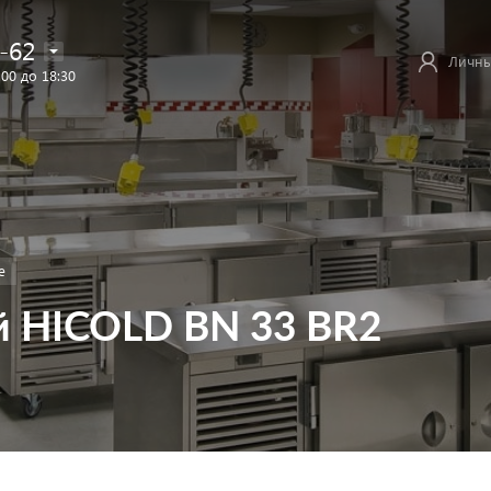
-62
Личны
:00 до 18:30
е
 HICOLD BN 33 BR2