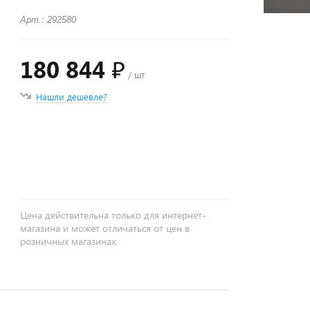
Арт.: 292580
180 844 ₽
/ шт
Нашли дешевле?
+
−
Цена действительна только для интернет-
магазина и может отличаться от цен в
розничных магазинах.