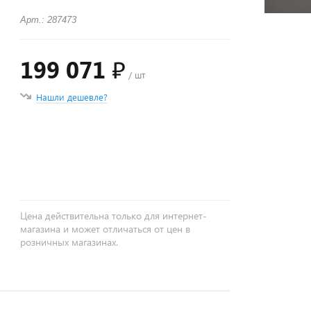
Арт.: 287473
199 071 ₽
/ шт
Нашли дешевле?
+
−
Цена действительна только для интернет-
магазина и может отличаться от цен в
розничных магазинах.