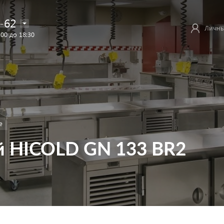
-62
Личны
:00 до 18:30
е
 HICOLD GN 133 BR2