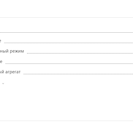
е
рный режим
е
й агрегат