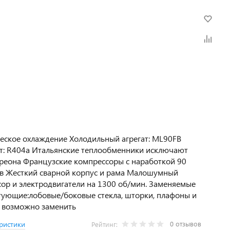
ское охлаждение Холодильный агрегат: ML90FB
т: R404a Итальянские теплообменники исключают
реона Французские компрессоры с наработкой 90
ов Жесткий сварной корпус и рама Малошумный
ор и электродвигатели на 1300 об/мин. Заменяемые
ующие:лобовые/боковые стекла, шторки, плафоны и
 возможно заменить
0 отзывов
ристики
Рейтинг: