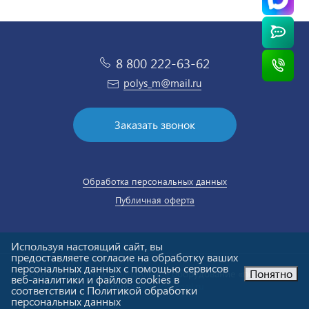
8 800 222-63-62
polys_m@mail.ru
Заказать звонок
Обработка персональных данных
Публичная оферта
Используя настоящий сайт, вы
предоставляете согласие на обработку ваших
персональных данных с помощью сервисов
Понятно
© ООО «Полюс-М». Холодильное оборудование «под ключ».
веб-аналитики и файлов cookies в
Email:
polys_m@mail.ru
соответствии с Политикой обработки
персональных данных