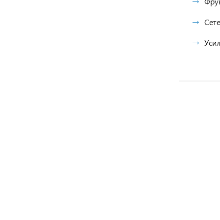
Фрук
Сете
Усил