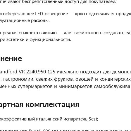
печивают беспрепятственный доступ для покупателей.
ргосберегающее LED-освещение — ярко подсвечивает продук
луатационные расходы.
упречная стыковка в линию — дает возможность создавать е
ри эстетики и функциональности.
нение
andford VR 2240.950 125 идеально подходит для демон
, гастрономии, свежих фруктов, овощей и кондитерски
менных супермаркетов и минимаркетов самообслужива
артная комплектация
коэффективный итальянский испаритель Sest;
дов полок глубиной 600 мм с возможностью регулировки нак