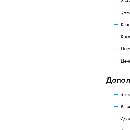
Энер
Клап
Комп
Цвет
Цен
Допол
Эне
Разл
Допо