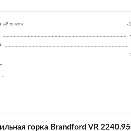
рный режим
-1
м
е
ильная горка Brandford VR 2240.9