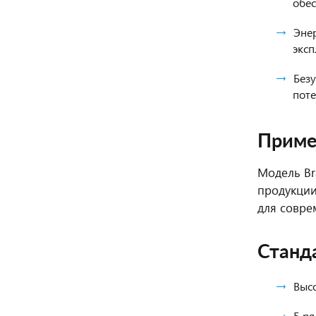
обес
Эне
эксп
Без
поте
Приме
Модель Br
продукции
для совре
Станд
Высо
5 ря