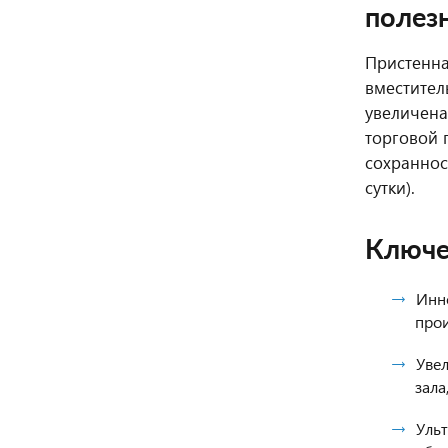
полез
Пристенна
вместител
увеличена
торговой 
сохраннос
сутки).
Ключе
Инн
прои
Уве
зала
Уль