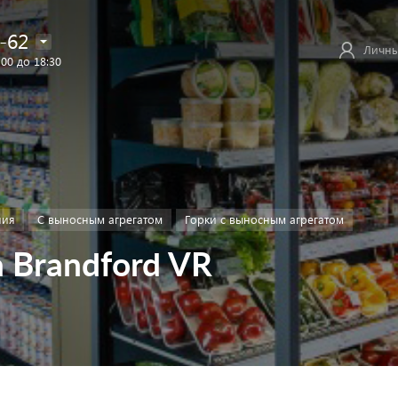
-62
Личны
:00 до 18:30
ния
С выносным агрегатом
Горки с выносным агрегатом
 Brandford VR