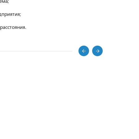
ема;
дприятия;
расстояния.