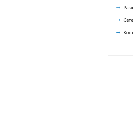
Разл
Сете
Конт