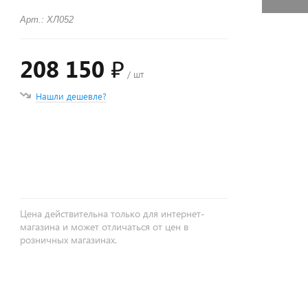
Арт.: ХЛ052
208 150 ₽
/ шт
Нашли дешевле?
+
−
Цена действительна только для интернет-
магазина и может отличаться от цен в
розничных магазинах.