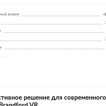
рный режим
-1
м
е
тивное решение для современного
Brandford VR