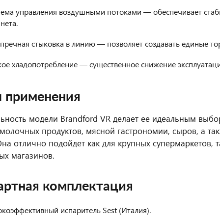
тема управления воздушными потоками — обеспечивает стаби
нета.
упречная стыковка в линию — позволяет создавать единые т
кое хладопотребление — существенное снижение эксплуатаци
 применения
ьность модели Brandford VR делает ее идеальным выб
 молочных продуктов, мясной гастрономии, сыров, а та
Она отлично подойдет как для крупных супермаркетов, 
ых магазинов.
артная комплектация
коэффективный испаритель Sest (Италия).