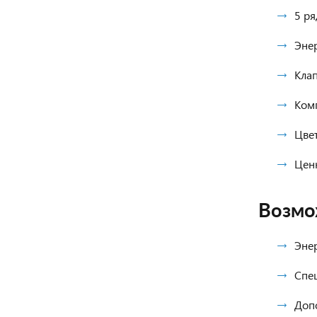
5 ря
Эне
Клап
Ком
Цвет
Цен
Возмо
Эне
Спе
Доп