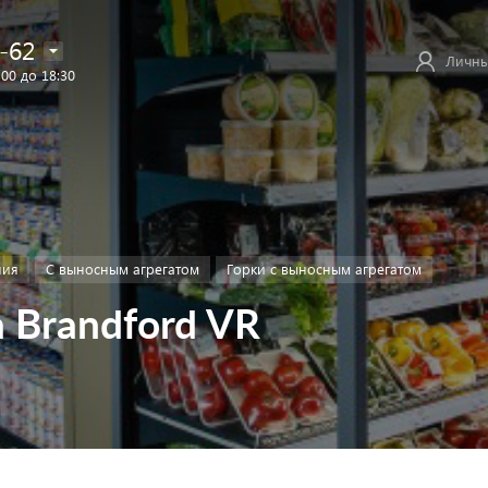
-62
Личны
:00 до 18:30
ния
С выносным агрегатом
Горки с выносным агрегатом
 Brandford VR