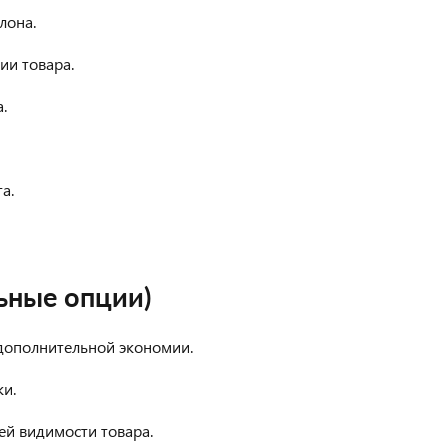
лона.
ии товара.
.
а.
ьные опции)
дополнительной экономии.
и.
ей видимости товара.