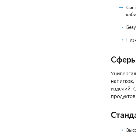
Сис
каби
Без
Низ
Сферы
Универсал
напитков,
изделий. 
продуктов
Станд
Высо