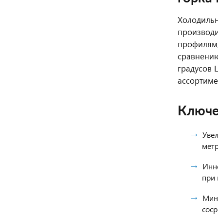
Холодильн
производи
профилям,
сравнению
градусов 
ассортиме
Ключе
Уве
метр
Инно
при
Мин
соср