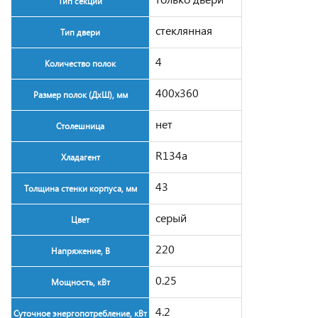
Тип секции
стеклянная
Тип двери
4
Количество полок
400x360
Размер полок (ДxШ), мм
нет
Столешница
R134a
Хладагент
43
Толщина стенки корпуса, мм
серый
Цвет
220
Напряжение, В
0.25
Мощность, кВт
4.2
Суточное энергопотребление, кВт