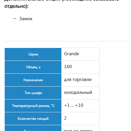
отдельно):
Замок
Grande
Серия
160
Объём, л
для торговли
Назначение
холодильный
Тип шкафа
+1 ... +10
Температурный режим, °C
2
Количество секций
только двери