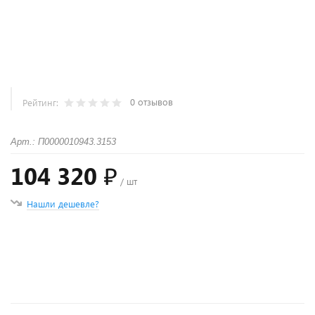
0 отзывов
Рейтинг:
Арт.: П0000010943.3153
104 320 ₽
/ шт
Нашли дешевле?
+
−