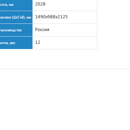
2028
сота, мм
1490x988x2125
паковке (ШxГxВ), мм
Россия
производства
12
антия, мес