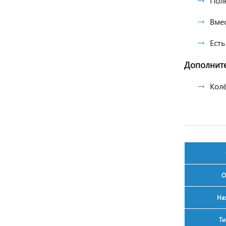
Полк
Вме
Есть
Дополните
Кол
О
На
Ти