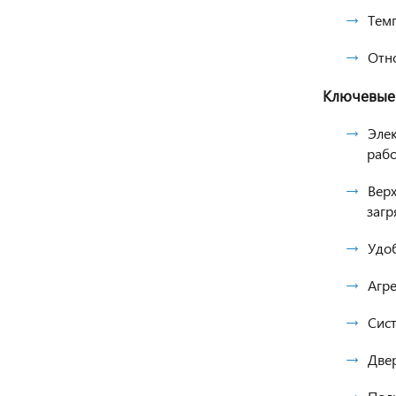
Темп
Отн
Ключевые 
Элек
раб
Верх
загр
Удоб
Агре
Сист
Две