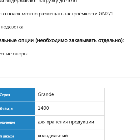
и выдерживают нагрузку до 40 кг
сто полок можно размещать гастроёмкости GN2/1
 подсветка
льные опции (необходимо заказывать отдельно):
ёсные опоры
Grande
Серия
1400
бъём, л
для хранения продукции
значение
холодильный
п шкафа