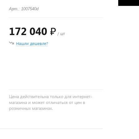
Арт.: 1007540d
172 040 ₽
/ шт
Нашли дешевле?
+
−
Цена действительна только для интернет-
магазина и может отличаться от цен в
розничных магазинах.