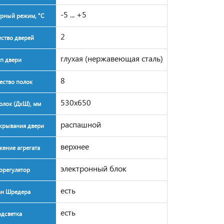
-5 ... +5
рный режим, °C
2
ство дверей
глухая (нержавеющая сталь)
п двери
8
ество полок
530x650
олок (ДxШ), мм
распашной
крывания двери
верхнее
ение агрегата
электронный блок
орегулятор
есть
ан Шредера
есть
дсветка