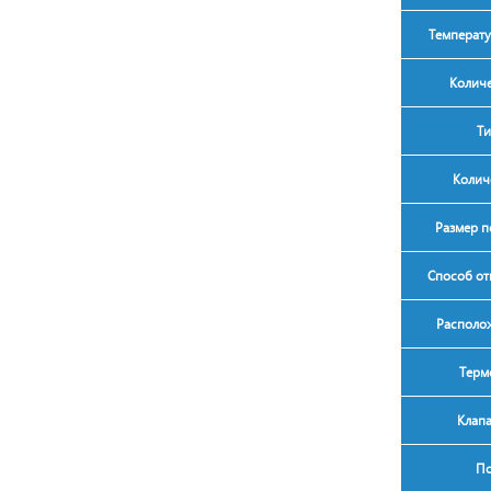
Температу
Количе
Ти
Колич
Размер п
Способ от
Располож
Терм
Клап
По