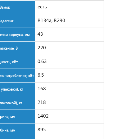
есть
Замок
R134a, R290
адагент
43
енки корпуса, мм
220
яжение, В
0.63
ость, кВт
6.5
гопотребление, кВт
168
 упаковки), кг
218
упаковкой), кг
1402
рина, мм
895
бина, мм