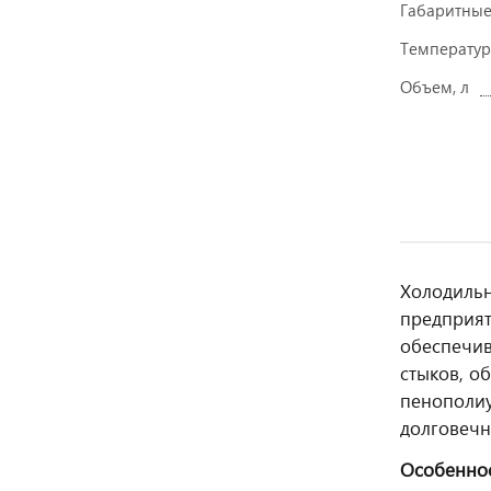
Габаритны
Температур
Объем, л
Холодиль
предприят
обеспечив
стыков, о
пенополиу
долговечн
Особеннос