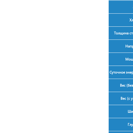
Хл
Толщина ст
Напр
Мощн
Суточное энер
Вес (без
Вес (с 
Ши
Глу