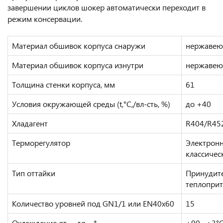
завершении циклов шокер автоматически переходит в
режим консервации.
Материал обшивок корпуса снаружи
нержавею
Материал обшивок корпуса изнутри
нержавею
Толщина стенки корпуса, мм
61
Условия окружающей среды (t,°C,/вл-сть, %)
до +40
Хладагент
R404/R45
Терморегулятор
Электронн
классичес
Тип оттайки
Принудите
теплопри
Количество уровней под GN1/1 или EN40x60
15
Охлаждение от … до …*
+90…+3°